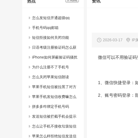
热点
资讯
怎么发短信开通超级qq
手机号码qq邮箱
短信拒接如何关闭功能
2026-03-17
IP
日语考级注册验证码怎么获
微信可以不用验证码
取
iPhone如何屏蔽验证码骚扰
为什么注册不了手机号
怎么关闭苹果短信朗读
1、微信快捷登录：
苹果手机短信被拉黑了对方
2、账号密码登录：
能看到吗
苹果手机发短信收费嘛怎么
设置的
拼多多咋绑定手机号码
发送短信被拦截手机会提示
什么
怎么让手机不接收垃圾短信
苹果怎么样拒绝短信发送信