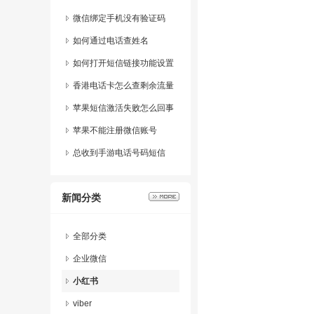
息
微信绑定手机没有验证码
如何通过电话查姓名
如何打开短信链接功能设置
香港电话卡怎么查剩余流量
明细
苹果短信激活失败怎么回事
儿啊怎么解决
苹果不能注册微信账号
总收到手游电话号码短信
新闻分类
全部分类
企业微信
小红书
viber