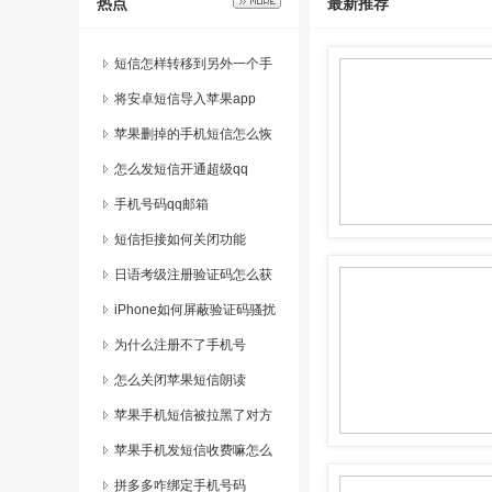
热点
最新推荐
短信怎样转移到另外一个手
机上
将安卓短信导入苹果app
苹果删掉的手机短信怎么恢
复正常
怎么发短信开通超级qq
手机号码qq邮箱
短信拒接如何关闭功能
日语考级注册验证码怎么获
取
iPhone如何屏蔽验证码骚扰
为什么注册不了手机号
怎么关闭苹果短信朗读
苹果手机短信被拉黑了对方
能看到吗
苹果手机发短信收费嘛怎么
设置的
拼多多咋绑定手机号码