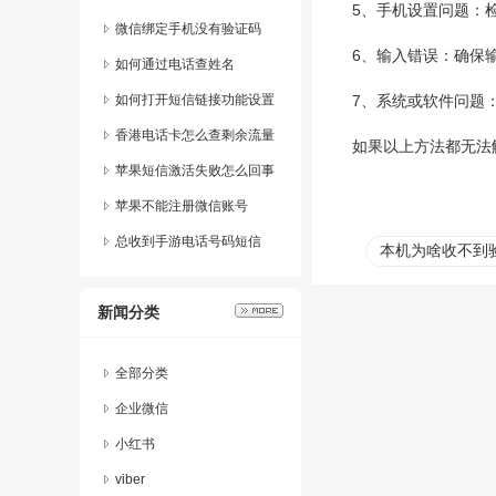
5、手机设置问题：
息
微信绑定手机没有验证码
6、输入错误：确保
如何通过电话查姓名
如何打开短信链接功能设置
7、系统或软件问题
香港电话卡怎么查剩余流量
如果以上方法都无法
明细
苹果短信激活失败怎么回事
儿啊怎么解决
苹果不能注册微信账号
总收到手游电话号码短信
本机为啥收不到
新闻分类
全部分类
企业微信
小红书
viber