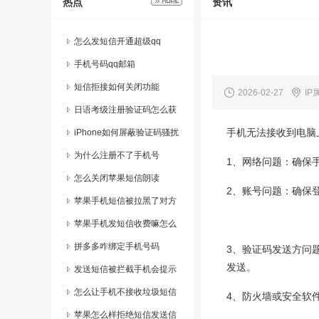
热点
资讯
怎么发短信开通超级qq
手机号码qq邮箱
短信拒接如何关闭功能
2026-02-27
IP
日语考级注册验证码怎么获
手机无法接收到电脑
取
iPhone如何屏蔽验证码骚扰
为什么注册不了手机号
1、网络问题：确保
怎么关闭苹果短信朗读
2、账号问题：确保
苹果手机短信被拉黑了对方
能看到吗
苹果手机发短信收费嘛怎么
设置的
拼多多咋绑定手机号码
3、验证码发送方问
发送。
发送短信被拦截手机会提示
什么
怎么让手机不接收垃圾短信
4、防火墙或安全软
苹果怎么样拒绝短信发送信